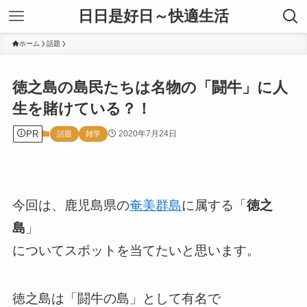
日日是好日～快適生活
ホーム
話題
徳之島の島民たちは名物の「闘牛」に人
生を賭けている？！
PR
2020年7月24日
話題
雑学
今回は、鹿児島県の
奄美群島
に属する「
徳之
島
」
についてスポットを当てたいと思います。
徳之島は「闘牛の島」として有名で