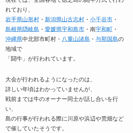
れており、
岩手県
山形村
・
新潟県
山古志村
・
小千谷市
・
島根県
隠岐島
・
愛媛県
宇和島市
・南
宇和町
・
沖縄県
中北部市町村・
八重山諸島
・
与那国島
の
地域で
「闘牛」が行われています。
大会が行われるようになったのは、
詳しい年頃はわかっていませんが、
戦前までは牛のオーナー同士が話し合いを行
い、
島の行事が行われる際に川原や浜辺や荒畑など
で催していたそうです。