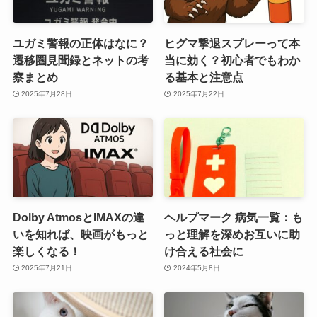
ユガミ警報の正体はなに？
ヒグマ撃退スプレーって本
遷移圏見聞録とネットの考
当に効く？初心者でもわか
察まとめ
る基本と注意点
2025年7月28日
2025年7月22日
Dolby AtmosとIMAXの違
ヘルプマーク 病気一覧：も
いを知れば、映画がもっと
っと理解を深めお互いに助
楽しくなる！
け合える社会に
2025年7月21日
2024年5月8日