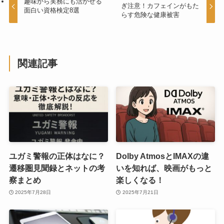
趣味から実務にも活かせる
ぎ注意！カフェインがもた
面白い資格検定8選
らす危険な健康被害
関連記事
ユガミ警報の正体はなに？
Dolby AtmosとIMAXの違
遷移圏見聞録とネットの考
いを知れば、映画がもっと
察まとめ
楽しくなる！
2025年7月28日
2025年7月21日