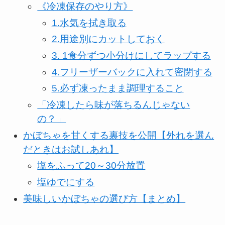
《冷凍保存のやり方》
1.水気を拭き取る
2.用途別にカットしておく
3. 1食分ずつ小分けにしてラップする
4.フリーザーバックに入れて密閉する
5.必ず凍ったまま調理すること
「冷凍したら味が落ちるんじゃない
の？」
かぼちゃを甘くする裏技を公開【外れを選ん
だときはお試しあれ】
塩をふって20～30分放置
塩ゆでにする
美味しいかぼちゃの選び方【まとめ】