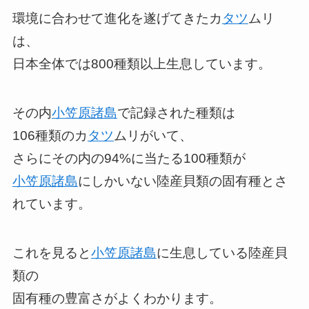
環境に合わせて進化を遂げてきたカ
タツ
ムリ
は、
日本全体では800種類以上生息しています。
その内
小笠原諸島
で記録された種類は
106種類のカ
タツ
ムリがいて、
さらにその内の94%に当たる100種類が
小笠原諸島
にしかいない陸産貝類の固有種とさ
れています。
これを見ると
小笠原諸島
に生息している陸産貝
類の
固有種の豊富さがよくわかります。