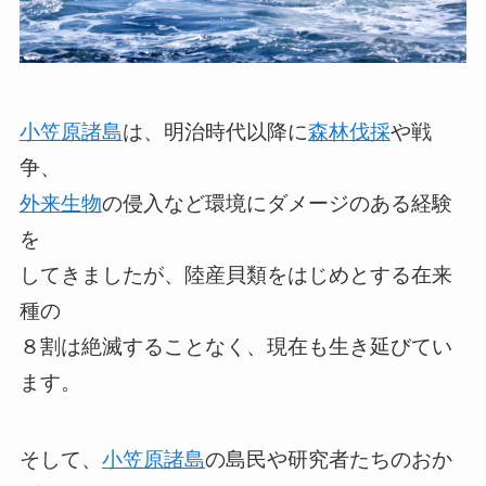
小笠原諸島
は、明治時代以降に
森林伐採
や戦
争、
外来生物
の侵入など環境にダメージのある経験
を
してきましたが、陸産貝類をはじめとする在来
種の
８割は絶滅することなく、現在も生き延びてい
ます。
そして、
小笠原諸島
の島民や研究者たちのおか