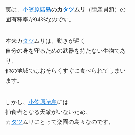
実は、
小笠原諸島
の
カ
タツ
ムリ
（陸産貝類）の
固有種率が94%なのです。
本来カ
タツ
ムリは、動きが遅く
自分の身を守るための武器を持たない生物であ
り、
他の地域ではおそらくすぐに食べられてしまい
ます。
しかし、
小笠原諸島
には
捕食者となる天敵がいないため、
カ
タツ
ムリにとって楽園の島々なのです。