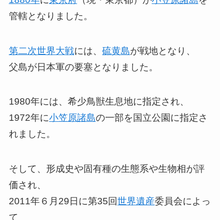
管轄となりました。
第二次世界大戦
には、
硫黄島
が戦地となり、
父島が日本軍の要塞となりました。
1980年には、希少鳥獣生息地に指定され、
1972年に
小笠原諸島
の一部を国立公園に指定さ
れました。
そして、形成史や固有種の生態系や生物相が評
価され、
2011年６月29日に第35回
世界遺産
委員会によっ
て