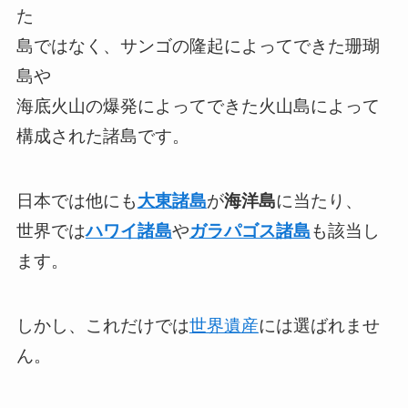
た
島ではなく、サンゴの隆起によってできた珊瑚
島や
海底火山の爆発によってできた火山島によって
構成された諸島です。
日本では他にも
大東諸島
が
海洋島
に当たり、
世界では
ハワイ諸島
や
ガラパゴス諸島
も該当し
ます。
しかし、これだけでは
世界遺産
には選ばれませ
ん。