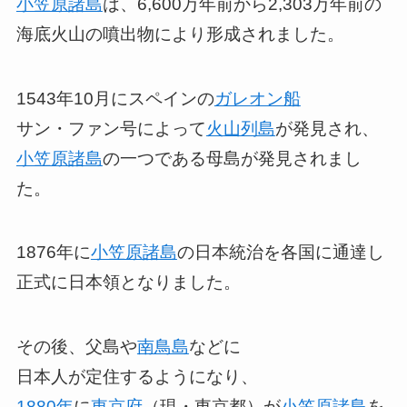
小笠原諸島
は、6,600万年前から2,303万年前の
海底火山の噴出物により形成されました。
1543年10月にスペインの
ガレオン船
サン・ファン号によって
火山列島
が発見され、
小笠原諸島
の一つである母島が発見されまし
た。
1876年に
小笠原諸島
の日本統治を各国に通達し
正式に日本領となりました。
その後、父島や
南鳥島
などに
日本人が定住するようになり、
1880年
に
東京府
（現・東京都）が
小笠原諸島
を