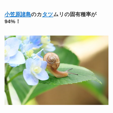
小笠原諸島
のカ
タツ
ムリの固有種率が
94%！