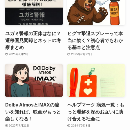
ユガミ警報の正体はなに？
ヒグマ撃退スプレーって本
遷移圏見聞録とネットの考
当に効く？初心者でもわか
察まとめ
る基本と注意点
2025年7月28日
2025年7月22日
Dolby AtmosとIMAXの違
ヘルプマーク 病気一覧：も
いを知れば、映画がもっと
っと理解を深めお互いに助
楽しくなる！
け合える社会に
2025年7月21日
2024年5月8日