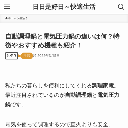
日日是好日～快適生活
ホーム
生活
自動調理鍋と電気圧力鍋の違いは何？特
徴やおすすめ機種も紹介！
PR
2022年3月5日
生活
私たちの暮らしを便利にしてくれる
調理家電
。
最近注目されているのが
自動調理鍋
と
電気圧力
鍋
です。
電気を使って調理するので直火よりも安全。