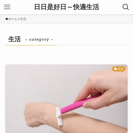
日日是好日～快適生活
ホーム
生活
生活
– category –
生活